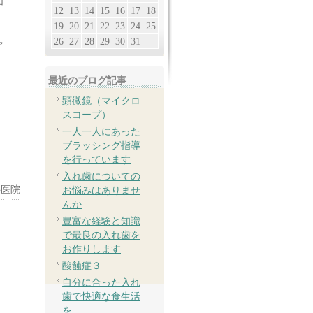
加
12
13
14
15
16
17
18
19
20
21
22
23
24
25
26
27
28
29
30
31
ア
、
最近のブログ記事
顕微鏡（マイクロ
スコープ）
一人一人にあった
ブラッシング指導
を行っています
入れ歯についての
科医院
お悩みはありませ
んか
豊富な経験と知識
で最良の入れ歯を
お作りします
酸蝕症３
自分に合った入れ
歯で快適な食生活
を