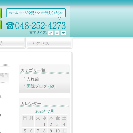
間
アクセス
カテゴリ一覧
月曜日
入れ歯
医院ブログ (69)
れ
カレンダー
2026年7月
ロ
日
月
火
水
木
金
土
1
2
3
4
5
6
7
8
9
10
11