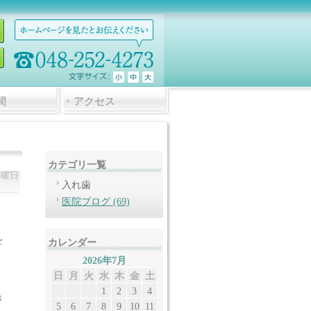
間
アクセス
カテゴリ一覧
月曜日
入れ歯
医院ブログ (69)
を
カレンダー
2026年7月
日
月
火
水
木
金
土
1
2
3
4
き
5
6
7
8
9
10
11