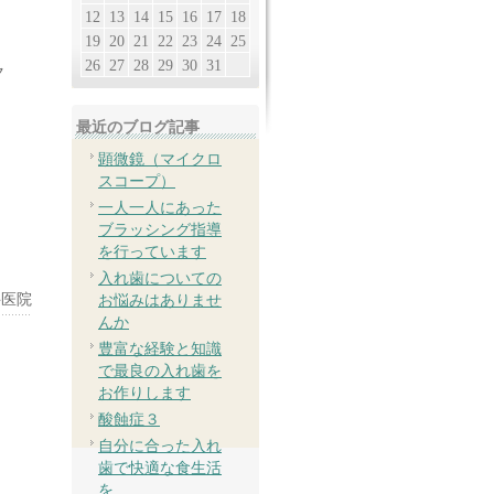
12
13
14
15
16
17
18
19
20
21
22
23
24
25
26
27
28
29
30
31
ク
最近のブログ記事
顕微鏡（マイクロ
スコープ）
一人一人にあった
ブラッシング指導
を行っています
入れ歯についての
科医院
お悩みはありませ
んか
豊富な経験と知識
で最良の入れ歯を
お作りします
酸蝕症３
自分に合った入れ
歯で快適な食生活
を