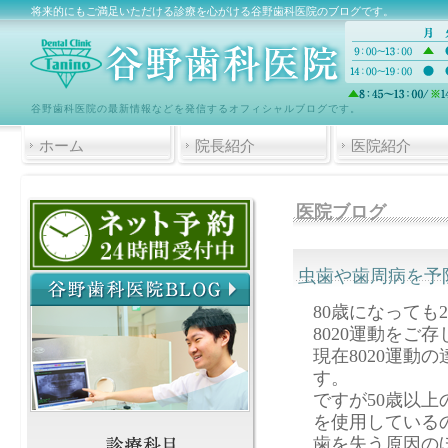
将来的にもご満足いただける診療を心がける谷野歯科医院のブログです。
谷野歯科医院の最新情報などを発信するオフィシャルブログです。
ホーム
院長紹介
医院紹介
医院ブログ
虫歯や歯周病を予
80歳になっても
8020運動をご
現在8020運動
す。
ですが50歳以上
を使用している
歯を失う原因の